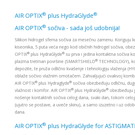
®
®
AIR OPTIX
plus HydraGlyde
®
AIR OPTIX
sočiva - sada još udobnija!
Silikon hidrogel sferna sočiva za mesečnu zamenu. Koriguju kr
kiseonika, 5 puta veća nego kod običnih hidrogel sočiva, obez
®
®
OPTIX
plus HydraGlyde
su prva i jedina kontaktna sočiva k
®
plazma tretman površine (SMARTSHIELD
TECHNOLOGY), koja
depozite, te pruža odlično kvašenje i tehnologiju vlaženja 
oblaže sočivo vlažnim omotačem. Zahvaljujući ovakvoj kombina
®
®
AIR OPTIX
plus Hydraglyde
sočiva obezbeđuju odličnu, dugo
®
®
vlažnost i komfor. AIR OPTIX
plus HydraGlyde
obezbeđuju ja
nošenje kontaktnih sočiva celog dana, svaki dan, tokom cel
(ujutro se postave, a uveče skinu), a samo izuzetno i uz od
dana.
®
AIR OPTIX
plus HydraGlyde for ASTIGMA