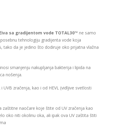
očiva sa gradijentom vode TOTAL30™
ne samo
posebnu tehnologiju gradijenta vode koja
 tako da je jedino što dodiruje oko prijatna vlažna
osi smanjenju nakupljanja bakterija i lipida na
ca nošenja.
 i UVB zračenja, kao i od HEVL (vidljive svetlosti
zaštitne naočare koje štite od UV zračenja kao
 oko niti okolinu oka, ali ipak ova UV zaštita štiti
nema