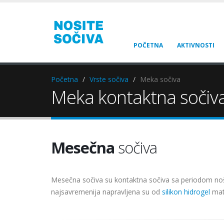
POČETNA
AKTIVNOSTI
Početna
Vrste sočiva
Meka sočiva
Meka kontaktna sočiv
Mesečna
sočiva
Mesečna sočiva su kontaktna sočiva sa periodom no
najsavremenija napravljena su od
silikon hidrogel
mate