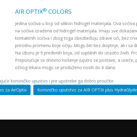
®
AIR OPTIX
COLORS
Jedina sočiva u boji od silikon hidrogel materijala. Ova sočiv
na sočiva izrađena od hidrogel materijala. Imaju sve dokaza
kontaktnih sočiva i zbog toga obezbeđuju zdrave oči, bez crv
prirodnu promenu boje očiju. Mogu biti bez dioptrije, ali i sa d
Na izboru je 9 predivnih boja, od suptilnih do izrazito živih. 
Preporučuje se dnevno nošenje (ujutro se postave, a uveče, p
očnog lekara mogu se produženo nositi do 6 dana.
juće korisničko upustvo i pre upotrebe ga dobro proučite
Korisničko uputstvo za AirOptix
Korisničko uputstvo za AIR OPTIX plus HydraGlyde