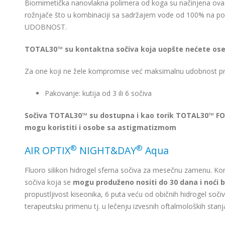
Biomimetička nanovlakna polimera od koga su načinjena ova 
rožnjače što u kombinaciji sa sadržajem vode od 100% na p
UDOBNOST.
TOTAL30™ su kontaktna sočiva koja uopšte nećete ose
Za one koji ne žele kompromise već maksimalnu udobnost pri
Pakovanje: kutija od 3 ili 6 sočiva
Sočiva TOTAL30™ su dostupna i kao torik TOTAL30™ FO
mogu koristiti i osobe sa astigmatizmom
®
®
AIR OPTIX
NIGHT&DAY
Aqua
Fluoro silikon hidrogel sferna sočiva za mesečnu zamenu. Kori
sočiva koja se
mogu produženo nositi do 30 dana i noći 
propustljivost kiseonika, 6 puta veću od običnih hidrogel sočiv
terapeutsku primenu tj. u lečenju izvesnih oftalmoloških stanja