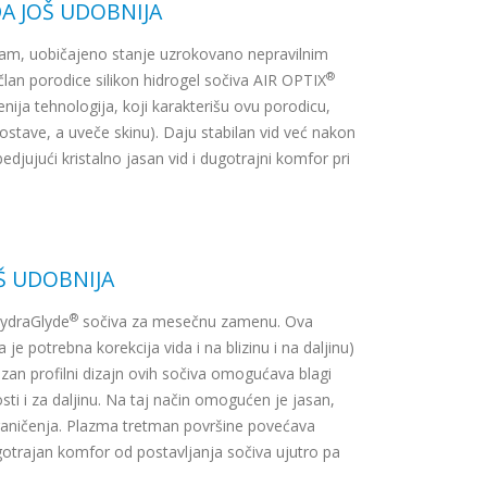
DA JOŠ UDOBNIJA
am, uobičajeno stanje uzrokovano nepravilnim
®
član porodice silikon hidrogel sočiva AIR OPTIX
enija tehnologija, koji karakterišu ovu porodicu,
tave, a uveče skinu). Daju stabilan vid već nakon
djujući kristalno jasan vid i dugotrajni komfor pri
Š UDOBNIJA
®
ydraGlyde
sočiva za mesečnu zamenu. Ova
 potrebna korekcija vida i na blizinu i na daljinu)
cizan profilni dizajn ovih sočiva omogućava blagi
sti i za daljinu. Na taj način omogućen je jasan,
raničenja. Plazma tretman površine povećava
otrajan komfor od postavljanja sočiva ujutro pa