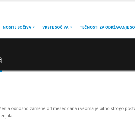
NOSITE SOČIVA
VRSTE SOČIVA
TEČNOSTI ZA ODRŽAVANJE SO
a
šenja odnosno zamene od mesec dana i veoma je bitno strogo pošto
rijala.