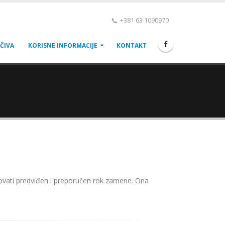
+381 63 1090970
ČIVA
KORISNE INFORMACIJE
KONTAKT
vati predviđen i preporučen rok zamene. Ona