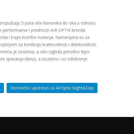
a propuštaju 5 puta više kiseonika do oka u odnosu
ne performanse i prednosti AIR OPTIX brenda
enila i trajni komfor nošenja. Namenjena su za
ioptrijom za korekciju kratkovidosti i dalekovidosti.
Promena je izražena, a oko izgleda prirodno lepo.
re spavanja skinu), a izuzetno i uz odobrenje
Korisničko uputstvo za AirOptix Night&Day