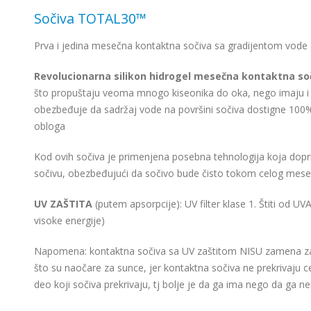
Sočiva TOTAL30™
Prva i jedina mesečna kontaktna sočiva sa gradijentom vode
Revolucionarna silikon hidrogel mesečna kontaktna s
što propuštaju veoma mnogo kiseonika do oka, nego imaju i 
obezbeđuje da sadržaj vode na površini sočiva dostigne 100%,
obloga
Kod ovih sočiva je primenjena posebna tehnologija koja doprin
sočivu, obezbeđujući da sočivo bude čisto tokom celog mese
UV ZAŠTITA
(putem apsorpcije): UV filter klase 1. Štiti od UVA
visoke energije)
Napomena: kontaktna sočiva sa UV zaštitom NISU zamena za 
što su naočare za sunce, jer kontaktna sočiva ne prekrivaju celo
deo koji sočiva prekrivaju, tj bolje je da ga ima nego da ga 