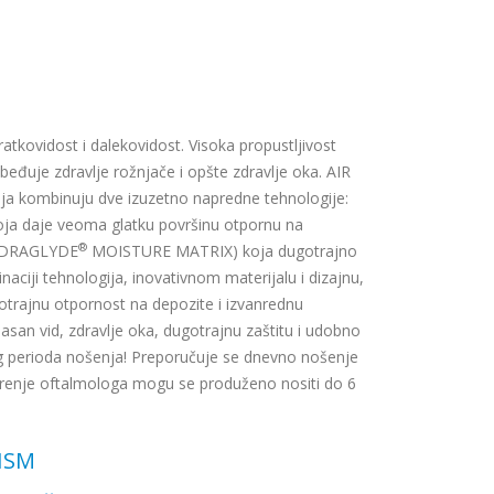
atkovidost i dalekovidost. Visoka propustljivost
beđuje zdravlje rožnjače i opšte zdravlje oka. AIR
oja kombinuju dve izuzetno napredne tehnologije:
 daje veoma glatku površinu otpornu na
®
(HYDRAGLYDE
MOISTURE MATRIX) koja dugotrajno
ciji tehnologija, inovativnom materijalu i dizajnu,
trajnu otpornost na depozite i izvanrednu
san vid, zdravlje oka, dugotrajnu zaštitu i udobno
og perioda nošenja! Preporučuje se dnevno nošenje
obrenje oftalmologa mogu se produženo nositi do 6
TISM