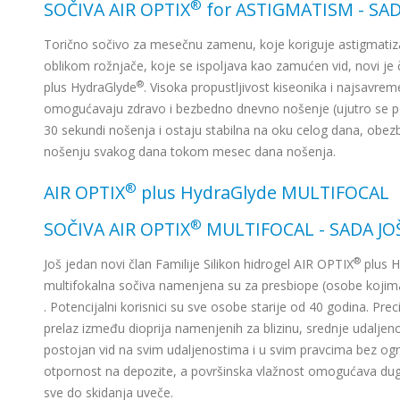
®
SOČIVA AIR OPTIX
for ASTIGMATISM - SA
Torično sočivo za mesečnu zamenu, koje koriguje astigmatiz
oblikom rožnjače, koje se ispoljava kao zamućen vid, novi je 
®
plus HydraGlyde
. Visoka propustljivost kiseonika i najsavrem
omogućavaju zdravo i bezbedno dnevno nošenje (ujutro se pos
30 sekundi nošenja i ostaju stabilna na oku celog dana, obezbe
nošenju svakog dana tokom mesec dana nošenja.
®
AIR OPTIX
plus HydraGlyde MULTIFOCAL
®
SOČIVA AIR OPTIX
MULTIFOCAL - SADA JO
®
Još jedan novi član Familije Silikon hidrogel AIR OPTIX
plus H
multifokalna sočiva namenjena su za presbiope (osobe kojima je
. Potencijalni korisnici su sve osobe starije od 40 godina. Pre
prelaz između dioprija namenjenih za blizinu, srednje udaljeno
postojan vid na svim udaljenostima i u svim pravcima bez og
otpornost na depozite, a površinska vlažnost omogućava dug
sve do skidanja uveče.