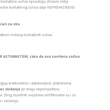
kontaktna sočiva oponašaju struturu ćelija
ovršini kontaktnog sočiva daje NEPREVAZIĐENU
ćati na oku
likom nošenja kontaktnih sočiva
R ASTIGMATISM, tako da ova savršena sočiva
guju kratkovidost i dalekovidost. Jedinstvena
bez skidanja
jer imaju neprevaziđenu
a. Zbog izuzetnih svojstava sertifikovana su i za
 i obolenja.